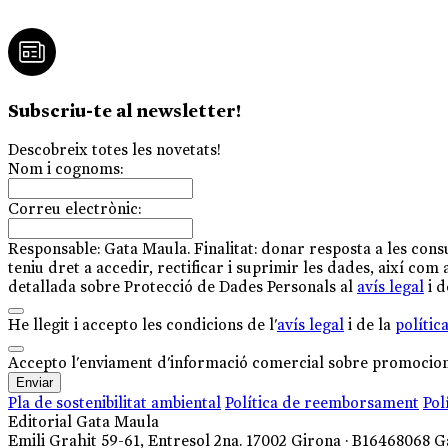
Subscriu-te al newsletter!
Descobreix totes les novetats!
Nom i cognoms:
Correu electrònic:
Responsable: Gata Maula. Finalitat: donar resposta a les consul
teniu dret a accedir, rectificar i suprimir les dades, així com
detallada sobre Protecció de Dades Personals al
avís legal
i d
He llegit i accepto les condicions de l'
avís legal
i de la
polític
Accepto l'enviament d'informació comercial sobre promocions
Enviar
Pla de sostenibilitat ambiental
Política de reemborsament
Pol
Editorial Gata Maula
Emili Grahit 59-61, Entresol 2na. 17002 Girona · B16468068 