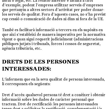
fiscal o legat, etc. La relació ante­rior e facilita a títol
d’exemple, podent l’empresa utilitzar serveis d’empreses
que pertanyin a altres sectors d’activitat per poder donar-
los serveis de qualitat. Fora d’aquests casos, no s’ha previst
cap cessió o comunicació de dades ni dins ni fora de la UE.
També es facilitarà informació a tercers en els supòsits en
que així s’estableixi de manera imperativa per la normativa
vigent o quan sigui requerit judicialment (administracions
públiques jutjats i tribunals, forces i cossos de seguretat,
agència tributària, etc..
DRETS DE LES PERSONES
INTERESSADES:
L’informem que en la seva qualitat de persona interessada,
li corresponen els següents:
Dret d’accés: qualsevol persona té dret a conèixer i obtenir
informació sobre les dades de caràcter personal que
tractem. Dret de rectificació: les persones interessades
tenen dret a sol·licitar la rectificació, complementació i/o