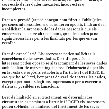
correcció de les dades inexactes, incorrectes o
incomplertes.
Dret a supressió (també conegut com “dret a l’oblit”): les
persones interessades, si o consideren oportú, tindran dret
a sol·licitar la supressió de les dades personals que els
concerneixen, entre altres motius, quan les dades ja no
siguin necessàries per a les finalitats per les que es van
recollir.
Dret de cancel·lació: Els interessar poden sol·licitar la
cancel·lació de les seves dades. Dret d’oposició: els
interessat poden oposar-se al tractament de les seves dades
amb finalitat de màrqueting, inclosa l’elaboració de perfils, i
en la resta de supòsits establerts a l’article 21 del RGPD. En
cas que ho sol·liciti, l’empresa deixarà de tractar les dades,
excepte per motius legítims imperiosos o per a exercir o
defensar possibles reclamacions.
Dret de limitació en el tractament: en determinades
circumstancies previstes a l’article 18 RGPD els interessats
poden sol·licitar la limitació del tractament de les seves