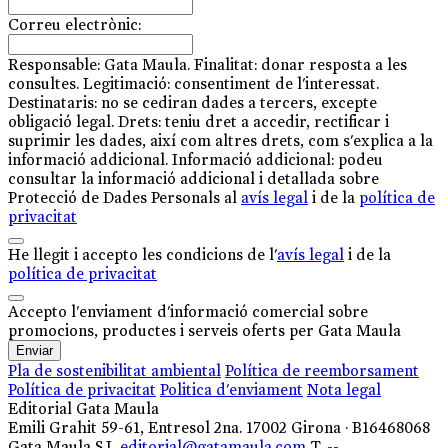
Correu electrònic:
Responsable: Gata Maula. Finalitat: donar resposta a les
consultes. Legitimació: consentiment de l'interessat.
Destinataris: no se cediran dades a tercers, excepte
obligació legal. Drets: teniu dret a accedir, rectificar i
suprimir les dades, així com altres drets, com s'explica a la
informació addicional. Informació addicional: podeu
consultar la informació addicional i detallada sobre
Protecció de Dades Personals al
avís legal
i de la
política de
privacitat
He llegit i accepto les condicions de l'
avís legal
i de la
política de privacitat
Accepto l'enviament d'informació comercial sobre
promocions, productes i serveis oferts per Gata Maula
Enviar
Pla de sostenibilitat ambiental
Política de reemborsament
Política de privacitat
Politica d'enviament
Nota legal
Editorial Gata Maula
Emili Grahit 59-61, Entresol 2na. 17002 Girona · B16468068
Gata Maula S.L
editorial@gatamaula.com
T. --