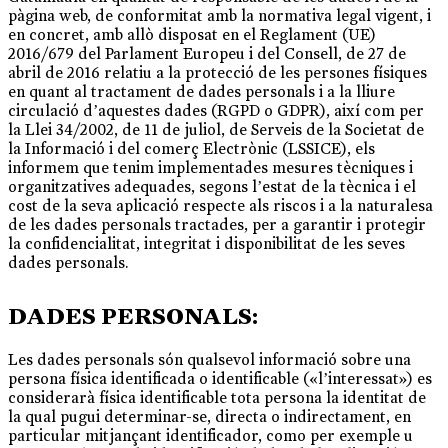
pàgina web, de conformitat amb la normativa legal vigent, i
en concret, amb allò disposat en el Reglament (UE)
2016/679 del Parlament Europeu i del Consell, de 27 de
abril de 2016 relatiu a la protecció de les persones físiques
en quant al tractament de dades personals i a la lliure
circulació d’aquestes dades (RGPD o GDPR), així com per
la Llei 34/2002, de 11 de juliol, de Serveis de la Societat de
la Informació i del comerç Electrònic (LSSICE), els
informem que tenim implementades mesures tècniques i
organitzatives adequades, segons l’estat de la tècnica i el
cost de la seva aplicació respecte als riscos i a la naturalesa
de les dades personals tractades, per a garantir i protegir
la confidencialitat, integritat i disponibilitat de les seves
dades personals.
DADES PERSONALS:
Les dades personals són qualsevol informació sobre una
persona física identificada o identificable («l’interessat») es
considerarà física identificable tota persona la identitat de
la qual pugui determinar-se, directa o indirectament, en
particular mitjançant identificador, como per exemple u