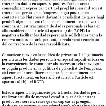
tractar les dades en aquest supòsit és l’acceptació i
consentiment exprés per part del propi interessat d’aquest
tractament per tal que l’empresa pugui posar-se en
contacte amb l’interessat davant la possibilitat de que s’hagi
produït algun incident tècnic en el moment de realitzar la
compra. Aquest tractament de dades personals es basa en
allò establert en l’article 6.1 apartat a) del RGPD. La
negativa a facilitar les dades personals sol·licitades per a la
reserva impossibilitarà, per tant, la realització i conclusió
del contracte o de la reserva sol·licitats.
Comunicar canvis en la política de privacitat: La legitimació
per a tracta les dades personals en aquest supòsit es basa en
la conveniència de comunicar als interessats els canvis que
es puguin produir en la política de privacitat de l’empresa,
així com en la seva lliure acceptació i consentiment per
aquest tractament, en base allò establert a l’article 6.1
apartats a) i b) del RGPD.
Estadístiques: La legitimació per a tractar les dades per a
realitzar estudis de mercat i estadístiques dels nostres
productes i serveis, sense que en cap cas es prenguin
decisions de manera automatitzada amb efectes jurídics per